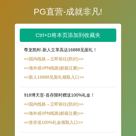
PG直营-成就非凡!
Ctrl+D将本页添加到收藏夹
尊龙凯时-新人立享高达16888见面礼！
<<国内线路→立即前往(防封)>>
<<海外或VPN线路(邮箱注册)>>
<<新人16888见面礼领取入口>>
918博天堂-首存限时赠送100%礼金！
<<国内线路→立即前往(防封)>>
<<海外或VPN线路(邮箱注册)>>
<<首存送100%礼金领取入口>>